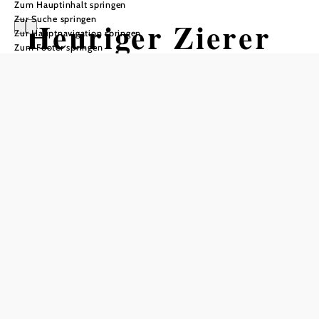
Zum Hauptinhalt springen
Zur Suche springen
Heuriger Zierer
Zur Hauptnavigation springen
Zum Footer springen
Tisch telefonisch reservieren
In Merkliste speichern
Mitten in Baden sitzen Sie in herrlichster ruhiger Lage
umgeben von hohen Bäumen inmitten der Natur!
Traditionelle warme und kalte Schmankerl
Das helle freundliche Lokal umfasst ca. 55 Sitzplätze,
angrenzend befinden sich das
sowie das
Altholzstüberl