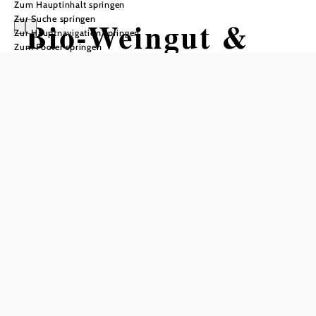
Zum Hauptinhalt springen
Zur Suche springen
Bio-Weingut &
Zur Hauptnavigation springen
Zum Footer springen
Heuriger
Bernhard Plos
Tisch telefonisch reservieren
In Merkliste speichern
Als kleiner Familienbetrieb bewirtschaften wir unsere
Rieden seit 2014 biologisch und lassen aus den händisch