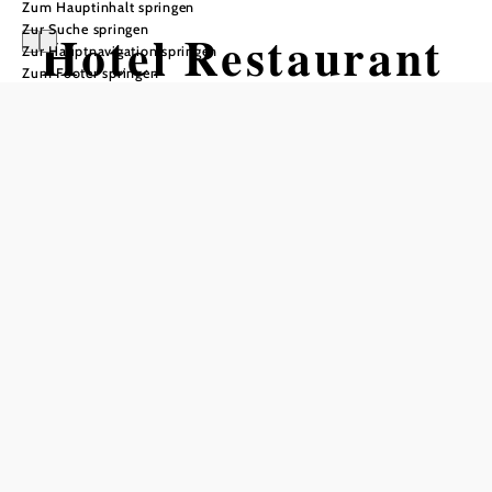
Zum Hauptinhalt springen
Zur Suche springen
Hotel Restaurant
Zur Hauptnavigation springen
Zum Footer springen
Anker
Öffnungszeiten
Tisch telefonisch reservieren
Frühstücksbuffet von 6.00 bis 10.00 Uhr
Öffnungszeiten Küche
Küche 11 Uhr bis 22 Uhr