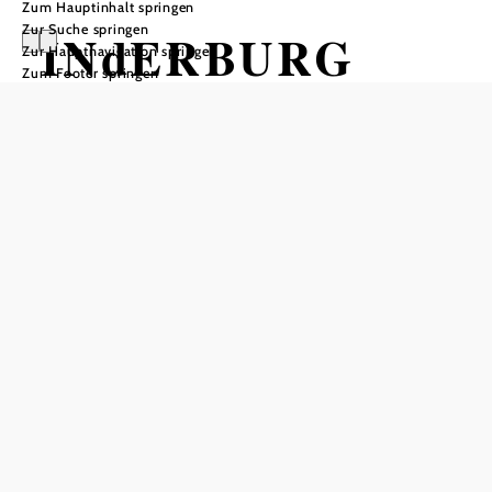
Zum Hauptinhalt springen
Zur Suche springen
INdERBURG
Zur Hauptnavigation springen
Zum Footer springen
Öffnungszeiten
vom 01.01. bis zum 31.12.
Montag
11:30 - 23:00 Uhr
Dienstag
11:30 - 23:00 Uhr
Mittwoch
11:30 - 23:00 Uhr
Donnerstag
11:30 - 23:00 Uhr
Freitag
11:30 - 23:00 Uhr
Samstag
11:30 - 23:00 Uhr
Sonntag
11:30 - 23:00 Uhr
Feiertag
11:30 - 23:00 Uhr
Öffnungszeiten Küche