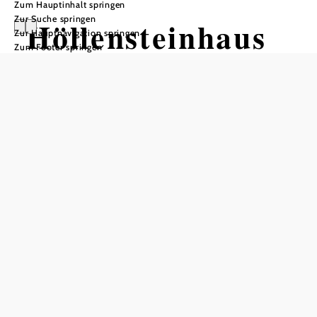
Zum Hauptinhalt springen
Zur Suche springen
Höllensteinhaus
Zur Hauptnavigation springen
Zum Footer springen
& Julienturm als
Aussichtswarte
Tisch telefonisch reservieren
In Merkliste speichern
Das gesamte Gebiet liegt im
Biosphärenpark des
. Eigentümer des Mischwaldes sind
Wienerwaldes