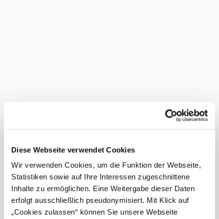
Becken hin bis hin zu Leitha- und Rosaliengebirge, den
Hundsheimer Bergen und den kleinen Karpaten.
Eigentümer der Kammersteinerhütte:
OEAV Sektion
Liesing-Perchtoldsdorf
Zustiege
Gießhübl Heide (440 m): Gehzeit: 00:45
Kaltenleutgeben Waldmühle (330 m): Gehzeit:
01:00
Perchtoldsdorf Marktplatz (250 m): Gehzeit: 01:30
Rodaun Straßenbahn (235 m): Gehzeit: 01:45
Das aktuelle Wetter in
Perchtoldsdorf
Diese Webseite verwendet Cookies
Wir verwenden Cookies, um die Funktion der Webseite,
Heute, 09.08.2026
26° bis 30°
Statistiken sowie auf Ihre Interessen zugeschnittene
Inhalte zu ermöglichen. Eine Weitergabe dieser Daten
bewölkt
erfolgt ausschließlich pseudonymisiert. Mit Klick auf
Windgeschwindigkeit
3,8 km/h
„Cookies zulassen“ können Sie unsere Webseite