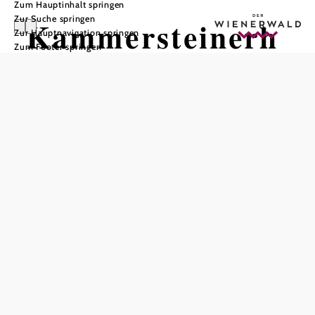
Zum Hauptinhalt springen
Zur Suche springen
Kammersteinerh
Zur Hauptnavigation springen
Zum Footer springen
ütte
In Merkliste speichern
Herzliche Willkommen auf der Kammersteinerhütte!
Westlich von Perchtoldsdorf liegt der Hintere Föhrenberg,
575 m hoch. 1891 wurde auf dessen Gipfel die nach dem
renommierten Anatom Josef Hyrtl genannte, 11 m hohe
Josefswarte errichtet, die seither Ziel zahlreicher Besucher
ist: Sie ist leicht erreichbar und ermöglicht bei geeignetem
Wetter einen prächtigen Blick sowohl gegen Westen
Richtung Voralpen als auch ostwärts über das Wiener