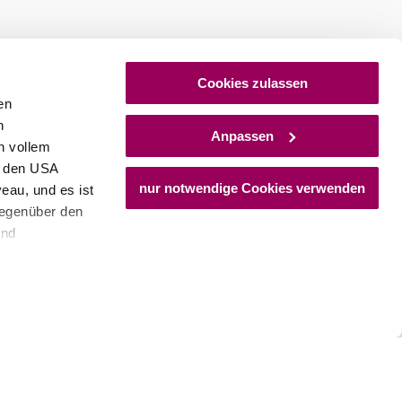
stellen
Newsletter abonnieren
Cookies zulassen
en
h
Anpassen
n vollem
n den USA
nur notwendige Cookies verwenden
eau, und es ist
gegenüber den
und
den Schutz
dass keine
ieter, Endgerät
einer möglichen