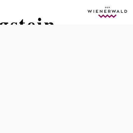
gstein
Öffnungszeiten
vom 01.01. bis zum 31.12.
Montag
10:00 - 23:00 Uhr
Donnerstag
10:00 - 23:00 Uhr
Freitag
10:00 - 23:00 Uhr
Samstag
10:00 - 23:00 Uhr
Sonntag
10:00 - 23:00 Uhr
Feiertag
10:00 - 23:00 Uhr