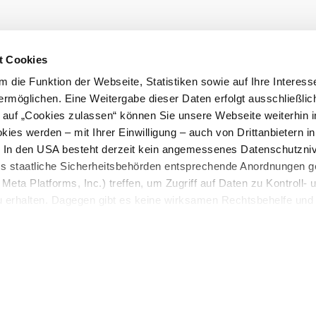
Prospekte be
t Cookies
 die Funktion der Webseite, Statistiken sowie auf Ihre Interess
LE/LEADER 23-27
ermöglichen. Eine Weitergabe dieser Daten erfolgt ausschließlic
k auf „Cookies zulassen“ können Sie unsere Webseite weiterhin i
ies werden – mit Ihrer Einwilligung – auch von Drittanbietern i
. In den USA besteht derzeit kein angemessenes Datenschutzniv
ss staatliche Sicherheitsbehörden entsprechende Anordnungen 
Meta Platforms, Inc.) treffen, um Zugriff auf Daten zu Kontroll- 
rhalten. Dagegen gibt es keine wirksamen Rechtsbehelfe und
n. Zudem werden von den USA keine geeigneten Garantien für 
ewährt. Wir geben nur Ihre IP-Adresse (in gekürzter Form, so
ch ist) sowie technische Informationen wie Browser, Internetanb
n Google bzw. an. Meta weiter. Weitere Details zu Cookies und 
nden Sie in unserer
Datenschutzerklärung
.