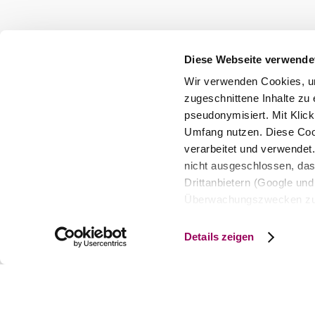
Wienerwald Tourismus GmbH
+43 2231 62176
office@wienerwald.info
Diese Webseite verwende
Presse
Team
B2B-Partner
Wir verwenden Cookies, um
Impressum
Datenschutz
Haftungsausschluss
zugeschnittene Inhalte zu 
pseudonymisiert. Mit Klic
Barrierefreiheitserklärung
Umfang nutzen. Diese Cook
verarbeitet und verwendet
Copyright © Wienerwald Tourismus GmbH
nicht ausgeschlossen, da
Drittanbietern (Google und 
Überwachungszwecken zu e
Rechtsschutzmöglichkeite
personenbezogener Daten g
Details zeigen
eindeutige Zuordnung mögli
und Bildschirmauflösung a
späteren Deaktivierung fi