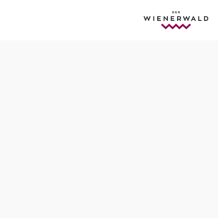
Öffnungszeiten
Tisch telefonisch reservieren
Di – Do 16°° – 22°°
Fr – So 12°° – 22°°
Montag geschlossen
Geöffnet an Feiertagen