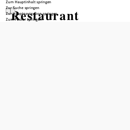
Zum Hauptinhalt springen
Zur Suche springen
Restaurant
Zur Hauptnavigation springen
Zum Footer springen
Krennmayers
Tisch telefonisch reservieren
In Merkliste speichern
Das KRENNMAYERS gegenüber dem Beethovenhaus in
Fußgängerzone von Baden will Sie verwöhnen! Gerhard
Krennmayer ist ein leidenschaftlicher Gastronom und
versteht sich als Wirt im besten Sinne: Für ihn gehören
Geschmack, Genuss und Geselligkeit ganz eng zusammen,