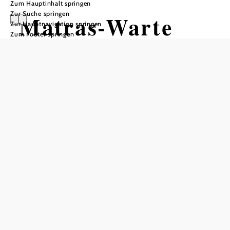
Zum Hauptinhalt springen
Zur Suche springen
Matras-Warte
Zur Hauptnavigation springen
Zum Footer springen
und Schöpfl-
Schutzhaus
Tisch telefonisch reservieren
In Merkliste speichern
Das Schöpfl-Schutzhaus ist eine Schutzhütte des ÖTK
(Österreichischen Touristenklub) am Schöpfl, dem höchsten