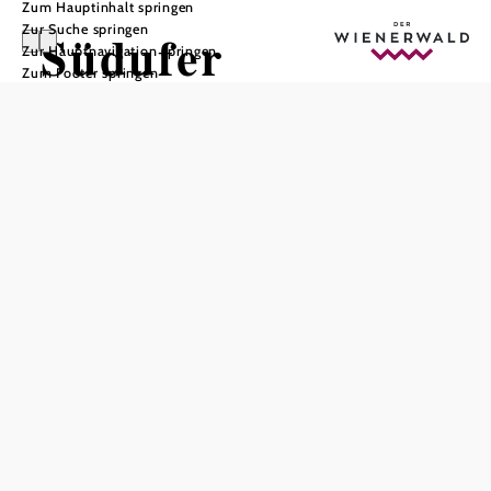
Zum Hauptinhalt springen
Zur Suche springen
Südufer
Zur Hauptnavigation springen
Zum Footer springen
Restaurant Bar
In Merkliste speichern
Herzlich willkommen!
Werfen Sie den Anker aus und legen Sie an am
kulinarischen Südufer, mitten im Herzen der
Thermenregion. Ein Gastronomieerlebnis der besonderen
Art wartet auf Sie!
Denn Südufer heißt Urlaubsfeeling, Natur genießen, Zeit
mit Freunden verbringen und sich vor allem kulinarisch
verwöhnen lassen!