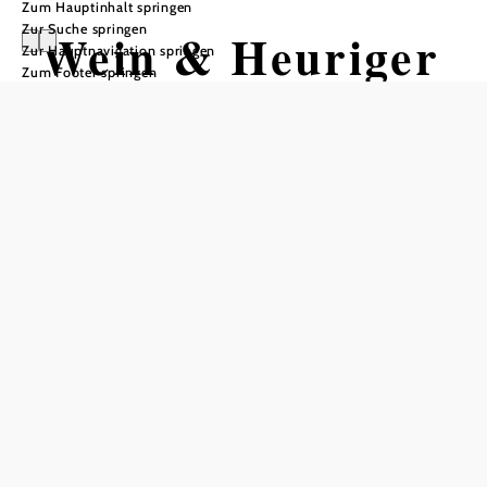
Zum Hauptinhalt springen
Zur Suche springen
Wein & Heuriger
Zur Hauptnavigation springen
Zum Footer springen
Pferschy-Seper
Tisch telefonisch reservieren
In Merkliste speichern
Die Balance zwischen Altem und Neuem gelingt der Winzerin
Birgit Pferschy-Seper sowohl im Weingut als auch im
Heurigen.