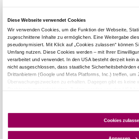
+43 2231 62176
office@wienerwald.info
Diese Webseite verwendet Cookies
Prospekte bestellen
Newsletter abonnieren
Wir verwenden Cookies, um die Funktion der Webseite, Statis
zugeschnittene Inhalte zu ermöglichen. Eine Weitergabe dies
pseudonymisiert. Mit Klick auf „Cookies zulassen“ können Si
Presse
Team
B2B-Partner
Umfang nutzen. Diese Cookies werden – mit Ihrer Einwilligun
Impressum
Datenschutz
Haftungsausschluss
LE/LEADER 23-27
Barrierefreiheitserklärung
verarbeitet und verwendet. In den USA besteht derzeit kein
nicht ausgeschlossen, dass staatliche Sicherheitsbehörde
Drittanbietern (Google und Meta Platforms, Inc.) treffen, um 
Überwachungszwecken zu erhalten. Dagegen gibt es keine 
Rechtsschutzmöglichkeiten. Zudem werden von den USA kein
personenbezogener Daten gewährt. Wir geben nur Ihre IP-Ad
eindeutige Zuordnung möglich ist) sowie technische Informat
und Bildschirmauflösung an Google bzw. an. Meta weiter. We
Copyright © Wienerwald Tourismus GmbH
späteren Deaktivierung finden Sie in unserer
Datenschutze
Cookies zulass
Anpassen