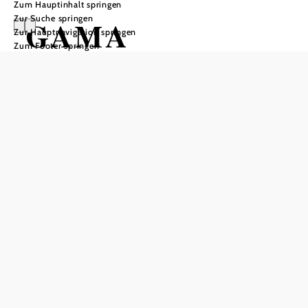
Zum Hauptinhalt springen
Zur Suche springen
GAMA
Zur Hauptnavigation springen
Zum Footer springen
In Merkliste speichern
Der Weinbaubetrieb GAMA liegt in der Thermenregion
Wienerwald in der Gemeinde Pfaffstätten.
!!NEU!! Ab 2019 in den Weinbergen von Pfaffstätten!
Montag bis Freitag von 10.00 – 19.00 Uhr.
Hier finden Sie alles von unseren Mangalitza Freiland
Schweinen wie z.B.:
Wurst- und Selchwaren aus eigener Produktion, Weine,
Schnäpse, Liköre, Fruchtsäfte, Marmeladen, Chutney’s,
Essig, Verjus,…