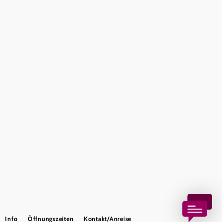
Presse
Team
B2B-Partner
Impressum
Datenschutz
Haftungsausschluss
LE/LEADER 23-27
Barrierefreiheitserklärung
Copyright © Wienerwald Tourismus GmbH
Info
Öffnungszeiten
Kontakt/Anreise