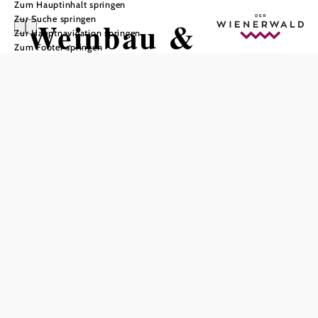
Zum Hauptinhalt springen
Zur Suche springen
Weinbau &
Zur Hauptnavigation springen
Zum Footer springen
Heuriger Fam.
WÖHRER
In Merkliste speichern
Willkommen!
Traditioneller Heurigenbetrieb mit reichhaltigem Angebot
an warmen und kalten Speisen aus eigener Erzeugung.
Saisionelle Schmankerl (Spargel, Wild, Kürbis, etc.) und
hausgemachte Mehlspeisen erwarten Sie beim Heuriger