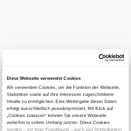
Wöhrer.
Das Weinanegbot ist auch vielseitig. Neben den Klassikern
wie Grüner Veltliner, Neuburger, Blauburger und
Zweigelt, gibt es auch aufgefallene Produkte, wie
Ribiselwein, Ribiselfrizzante, Müller Thurgau und Blauer
Portugieser.
Die Familie Wöhrer freut sich Sie beim Heurigen begrüßen
zu dürfen!
Das aktuelle Wetter in Enzesfeld-
©
Lindabrunn
Enzesfeld - Lindabrunn
Diese Webseite verwendet Cookies
Heute, 07.08.2026
28° bis 30°
Wir verwenden Cookies, um die Funktion der Webseite,
bewölkt
Statistiken sowie auf Ihre Interessen zugeschnittene
Windgeschwindigkeit
4,3 km/h
Inhalte zu ermöglichen. Eine Weitergabe dieser Daten
erfolgt ausschließlich pseudonymisiert. Mit Klick auf
Morgen, 08.08.2026
20° bis 29°
„Cookies zulassen“ können Sie unsere Webseite
weiterhin in vollem Umfang nutzen. Diese Cookies
bewölkt
werden – mit Ihrer Einwilligung – auch von Drittanbietern
Windgeschwindigkeit
2,6 km/h