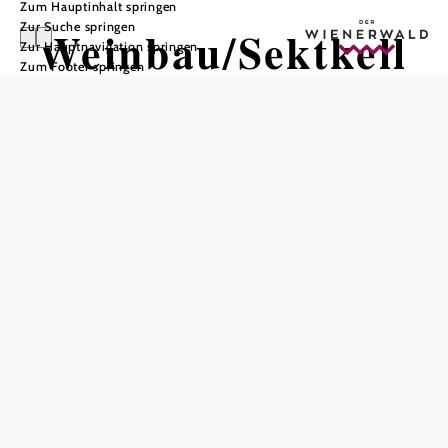
Zum Hauptinhalt springen
Zur Suche springen
Weinbau/Sektkell
Zur Hauptnavigation springen
Zum Footer springen
erei
Taufratzhofer
In Merkliste speichern
Unser Betrieb verfügt über eine lange Weinbautradition.
Gegründet 1790 haben sich viele Generationen der
Weinbauproduktion verschrieben.
Unser Weingut wird noch immer als Familienbetrieb
geführt.