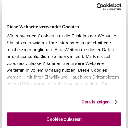
Mostgewicht und den Säurewert. Eine entsprechende
Lagerzeit in wohltemperierten Kellern führen sowohl bei
den Weinen als auch beim Sekt zu runden, harmonischen
Produkten.
Diese Webseite verwendet Cookies
Wir sind stets bemüht die Eigenheiten von Sorten und
Jahrgang zu belassen und freuen uns,
Wir verwenden Cookies, um die Funktion der Webseite,
Statistiken sowie auf Ihre Interessen zugeschnittene
Ihnen höchste Qualität kredenzen zu dürfen.
Inhalte zu ermöglichen. Eine Weitergabe dieser Daten
Bei uns finden Sie auch
erfolgt ausschließlich pseudonymisiert. Mit Klick auf
„Cookies zulassen“ können Sie unsere Webseite
Weinbau/Sektkellerei Taufratzhofer
weiterhin in vollem Umfang nutzen. Diese Cookies
Infrastruktur
werden – mit Ihrer Einwilligung – auch von Drittanbietern
mehr erfahren
in den USA verarbeitet und verwendet. In den USA
Das aktuelle Wetter in Mödling
besteht derzeit kein angemessenes Datenschutzniveau,
und es ist nicht ausgeschlossen, dass staatliche
Details zeigen
Sicherheitsbehörden entsprechende Anordnungen
Heute, 08.08.2026
24° bis 29°
gegenüber den Drittanbietern (Google und Meta
Platforms, Inc.) treffen, um Zugriff auf Daten zu Kontroll-
Cookies zulassen
teilweise bewölkt
Windgeschwindigkeit
2,0 km/h
und Überwachungszwecken zu erhalten. Dagegen gibt es