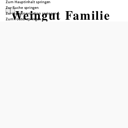
Zum Hauptinhalt springen
Zur Suche springen
Weingut Familie
Zur Hauptnavigation springen
Zum Footer springen
Auer
Öffnungszeiten
Tisch telefonisch reservieren
Heurigenöffnungszeiten
Mo – Do 16 – 22 Uhr und Fr 15 – 22 Uhr
Sa, So, Feiert. 10 – 22 Uhr
In Merkliste speichern