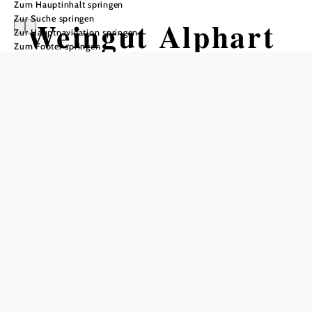
Zum Hauptinhalt springen
Zur Suche springen
Weingut Alphart
Zur Hauptnavigation springen
Zum Footer springen
Tisch telefonisch reservieren
In Merkliste speichern
Wir folgen keinen Trends - wir machen unseren Wein!
Das Weingut Alphart steht für höchste Qualität und
regionstypische, charaktervolle Weine mit dem Rotgipfler
im Mittelpunkt. Eine mehr als 250-jährige Tradition,
respektvoller Umgang mit der Natur und modernste
Weinbereitung sind die Eckpfeiler im 25 Hektar großen