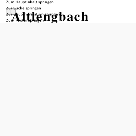
Zum Hauptinhalt springen
Zur Suche springen
Altlengbach
Zur Hauptnavigation springen
Zum Footer springen
Öffnungszeiten
Montag, Mittwoch, Donnerstag und Freitag von 07.00 bis
12.00 Uhr und 13.00 bis 15.00 Uhr, sowie Dienstag von
08.00 bis 12.00 Uhr und 13.00 bis 18.30 Uhr.
HOMEPAGE DER MARKTGEMEINDE
ALTLENGBACH bzw. siehe unter Weitere Links:
In Merkliste speichern
Die Marktgemeinde Altlengbach im Bezirk Sankt Pölten-