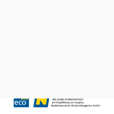
Wienerwald Tourismus GmbH
+43 2231 62176
office@wienerwald.info
Prospekte bestellen
Newsletter abonnieren
Presse
Team
B2B-Partner
Impressum
Datenschutz
Haftungsausschluss
LE/LEADER 23-27
Barrierefreiheitserklärung