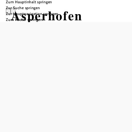
Zum Hauptinhalt springen
Zur Suche springen
Asperhofen
Zur Hauptnavigation springen
Zum Footer springen
In Merkliste speichern
Die Marktgemeinde Asperhofen im Bezirk Sankt Pölten-
Land liegt am Rande des weitläufigen Haspelwaldes.
Bereits zu Beginn des 9. Jahrhunderts erfolgte die
Besiedelung des Gebiets. Heute zählen 20 Ortschaften
zum Gemeindegebiet. Das sanfte Hügelland lädt jederzeit
zu Kurzurlauben und Familien-Ausflügen ein – mit
entspanntem Freizeit-Angebot, weitläufigen Wanderwegen
und freundlichen Gaststätten.
Asperhofen: Weit wandern & viel sehen
Der Landesgarten Asperhofen bietet einen schönen
Rundwanderweg für Groß und Klein. Die halbstündige
Route führt durch abwechslungsreiches Gelände von Au