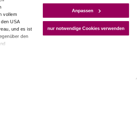
h
Anpassen
n vollem
n den USA
nur notwendige Cookies verwenden
eau, und es ist
gegenüber den
und
den Schutz
dass keine
ieter, Endgerät
einer möglichen