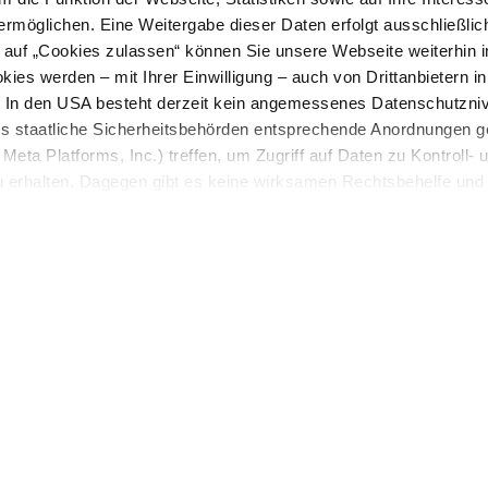
ermöglichen. Eine Weitergabe dieser Daten erfolgt ausschließlic
k auf „Cookies zulassen“ können Sie unsere Webseite weiterhin i
ies werden – mit Ihrer Einwilligung – auch von Drittanbietern i
. In den USA besteht derzeit kein angemessenes Datenschutzniv
ss staatliche Sicherheitsbehörden entsprechende Anordnungen 
Meta Platforms, Inc.) treffen, um Zugriff auf Daten zu Kontroll- 
rhalten. Dagegen gibt es keine wirksamen Rechtsbehelfe und
n. Zudem werden von den USA keine geeigneten Garantien für 
ewährt. Wir geben nur Ihre IP-Adresse (in gekürzter Form, so
ch ist) sowie technische Informationen wie Browser, Internetanb
n Google bzw. an. Meta weiter. Weitere Details zu Cookies und 
nden Sie in unserer
Datenschutzerklärung
.