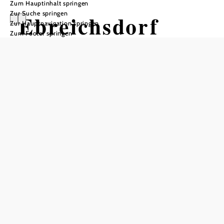
Zum Hauptinhalt springen
Zur Suche springen
Ebreichsdorf
Zur Hauptnavigation springen
Zum Footer springen
In Merkliste speichern
Ebreichsdorf, eine charmante Stadt in Niederösterreich,
bietet eine Vielzahl von Attraktionen und Aktivitäten. Die
Stadt ist bekannt für ihre reiche Geschichte und Kultur, die
in ihren zahlreichen Denkmälern, Kirchen und Schlössern
zum Ausdruck kommt. Besonders hervorzuheben ist das
Heimatmuseum Ebreichsdorf, das einen tiefen Einblick in
die lokale Geschichte und Kultur bietet. Für Natur- und
Gartenliebhaber bietet Ebreichsdorf eine Vielzahl von
Parks und Gärten, darunter den längsten Park der Stadt
und das Projekt 'Natur im Garten'. Die Stadt ist auch ein
Zentrum für Bildung und Betreuung mit einer Vielzahl von
Schulen und Kindergärten. Darüber hinaus bietet
Ebreichsdorf eine Vielzahl von Freizeitmöglichkeiten,