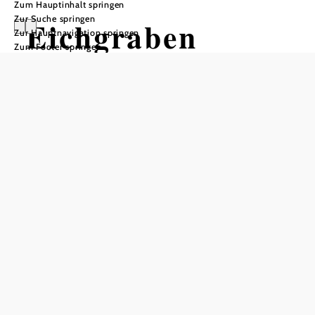
Zum Hauptinhalt springen
Zur Suche springen
Eichgraben
Zur Hauptnavigation springen
Zum Footer springen
In Merkliste speichern
Die Marktgemeinde Eichgraben im Bezirk St. Pölten-Land
liegt im westlichen Wienerwald – verkehrstechnisch
bestens angebunden dank Westbahn sowie
Autobahnknoten Steinhäusl. Zur Gemeinde zählen die
Orte Eichgraben, Hinterleiten, Hutten, Ottenheim, Stein
und Winkl. Mit rauschenden Wäldern, plätschernden
Wasserläufen und sanften Hügeln ist die Landschaft
perfekt für Auszeiten, Urlaube und Wanderungen. Die
überdurchschnittlich hohe Luftfeuchtigkeit ist ein weiteres
Wohlfühl-Plus.