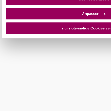
Datenschutzerklärung
.
Anpassen
Wienerwald Tourismus GmbH
+43 2231 62176
nur notwendige Cookies ve
office@wienerwald.info
Prospekte bestellen
Newsletter abonnieren
Presse
Team
B2B-Partner
Impressum
Datenschutz
Haftungsausschluss
LE/LEADER 23-27
Barrierefreiheitserklärung