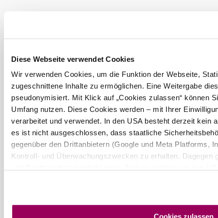
©
Wienerwald Tourismus
Bäckerei und Café M. Rothwangl
Hauptstraße 81, 3032 Eichgraben
Diese Webseite verwendet Cookies
mehr erfahren
Wir verwenden Cookies, um die Funktion der Webseite, Statis
zugeschnittene Inhalte zu ermöglichen. Eine Weitergabe dies
pseudonymisiert. Mit Klick auf „Cookies zulassen“ können Si
Umfang nutzen. Diese Cookies werden – mit Ihrer Einwilligun
verarbeitet und verwendet. In den USA besteht derzeit kei
Umgebung erkunden
es ist nicht ausgeschlossen, dass staatliche Sicherheitsb
gegenüber den Drittanbietern (Google und Meta Platforms, Inc
Ausflugsziele, Hotels, Touren und mehr
Kontroll- und Überwachungszwecken zu erhalten. Dagegen g
und Rechtsschutzmöglichkeiten. Zudem werden von den USA 
Suchradius
10 km
20 km
Schutz personenbezogener Daten gewährt. Wir geben nur Ihr
sodass keine eindeutige Zuordnung möglich ist) sowie techn
null
Internetanbieter, Endgerät und Bildschirmauflösung an Googl
zu Cookies und einer möglichen späteren Deaktivierung find
Cookies zulassen