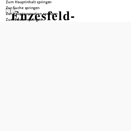
Zum Hauptinhalt springen
Zur Suche springen
Enzesfeld-
Zur Hauptnavigation springen
Zum Footer springen
Lindabrunn
Öffnungszeiten
Montag 8 - 12 UhrDienstag 14 - 18 UhrMittwoch 14 -
15.30 UhrDonnerstag 8 - 12 UhrFreitag 8 - 12 Uhr
In Merkliste speichern
Die Marktgemeinde Enzesfeld-Lindabrunn im Bezirk
Baden gilt als „Tor zum Triestingtal“. Gelegen an der