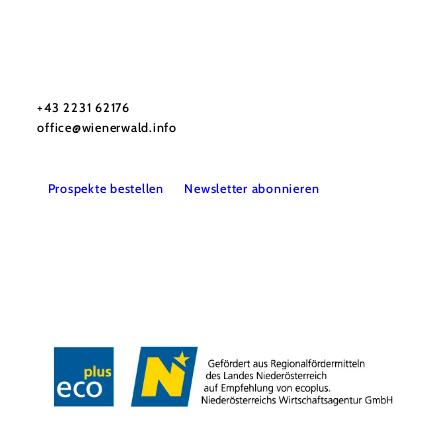
Wienerwald Tourismus GmbH
+43 2231 62176
office@wienerwald.info
Prospekte bestellen
Newsletter abonnieren
Presse
Team
B2B-Partner
Impressum
Datenschutz
Haftungsausschluss
LE/LEADER 23-27
Barrierefreiheitserklärung