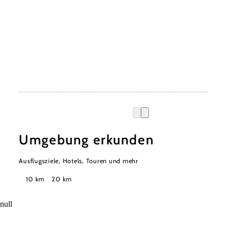
Umgebung erkunden
Ausflugsziele, Hotels, Touren und mehr
Suchradius
10 km
20 km
null