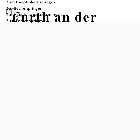
Zum Hauptinhalt springen
Zur Suche springen
Furth an der
Zur Hauptnavigation springen
Zum Footer springen
Triesting
In Merkliste speichern
Die Gemeinde Furth an der Triesting im Bezirk Baden
liegt – umgeben von idyllischen Wiesen – in einem Tal-
Becken. Gleich mehrere Bäche finden sich in Furth
plätschernd zusammen, um der Triesting am nördlichen
Rand der Gemeinde zuzustreben. Die Hauptquellen des
Wasserleitungsverbandes der Triestingtal- und Südbahn-
Gemeinden sind hier beheimatet.
Wanderer und Erholungssuchende finden in Furth ideale
Bedingungen für Kurzurlaube und Ausflüge – mit