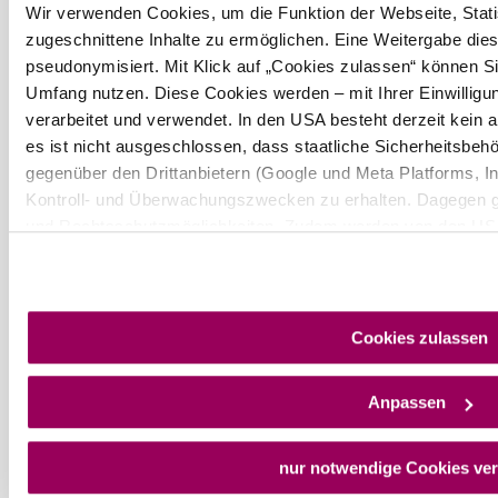
Wir verwenden Cookies, um die Funktion der Webseite, Statis
Wienerwald Tourismus GmbH
zugeschnittene Inhalte zu ermöglichen. Eine Weitergabe dies
+43 2231 62176
pseudonymisiert. Mit Klick auf „Cookies zulassen“ können Si
office@wienerwald.info
Umfang nutzen. Diese Cookies werden – mit Ihrer Einwilligun
verarbeitet und verwendet. In den USA besteht derzeit kei
Prospekte bestellen
Newsletter abonnieren
es ist nicht ausgeschlossen, dass staatliche Sicherheitsb
gegenüber den Drittanbietern (Google und Meta Platforms, Inc
Kontroll- und Überwachungszwecken zu erhalten. Dagegen g
Presse
Team
B2B-Partner
und Rechtsschutzmöglichkeiten. Zudem werden von den USA 
Impressum
Datenschutz
Haftungsausschluss
LE/LEADER 23-27
Barrierefreiheitserklärung
Schutz personenbezogener Daten gewährt. Wir geben nur Ihr
sodass keine eindeutige Zuordnung möglich ist) sowie techn
Internetanbieter, Endgerät und Bildschirmauflösung an Googl
zu Cookies und einer möglichen späteren Deaktivierung find
Cookies zulassen
Datenschutzerklärung
.
Anpassen
Copyright © Wienerwald Tourismus GmbH
nur notwendige Cookies ve