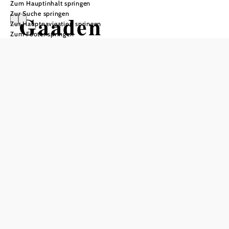
Zum Hauptinhalt springen
Zur Suche springen
Gaaden
Zur Hauptnavigation springen
Zum Footer springen
In Merkliste speichern
Die Gemeinde Gaaden im Bezirk Mödling liegt im
Wienerwald am Fuße des Anningers – in einem weiten
Tal-Becken, durchflossen vom Mödlingbach. Die
erstmalige urkundliche Erwähnung ist im Jahr 1376
verzeichnet. Bekannt für seine Holz- und Kalk-
Gewinnung, war der Ort im 19. Jahrhundert außerdem
beliebtes Ziel der Wiener „Sommerfrischler“: Große
Künstler wie Ferdinand Raimund urlaubten gerne in
Gaaden.
Bis heute lädt der Ort zur Auszeit im Grünen ein – mit
geschichtlich bedeutsamen Sehenswürdigkeiten sowie
charmanten Rad- und Wander-Strecken. Traditionelle