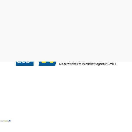
Prospekte bestellen
Newsletter abonnieren
Presse
Team
B2B-Partner
Impressum
Datenschutz
Haftungsausschluss
LE/LEADER 23-27
Barrierefreiheitserklärung
Copyright © Wienerwald Tourismus GmbH