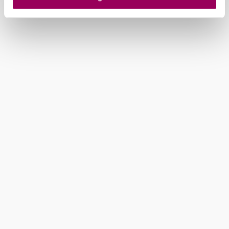
IP-Adresse (in gekürzter Form, sodass keine eindeutige
Zuordnung möglich ist) sowie technische Informationen
wie Browser, Internetanbieter, Endgerät und
Bildschirmauflösung an Google bzw. an. Meta weiter.
Weitere Details zu Cookies und einer möglichen späteren
Deaktivierung finden Sie in unserer
Datenschutzerklärung
.