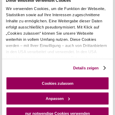
Diese Webseite verwendet Cookies
Wir verwenden Cookies, um die Funktion der Webseite,
Statistiken sowie auf Ihre Interessen zugeschnittene
Inhalte zu ermöglichen. Eine Weitergabe dieser Daten
erfolgt ausschließlich pseudonymisiert. Mit Klick auf
„Cookies zulassen“ können Sie unsere Webseite
weiterhin in vollem Umfang nutzen. Diese Cookies
werden – mit Ihrer Einwilligung – auch von Drittanbietern
in den USA verarbeitet und verwendet. In den USA
besteht derzeit kein angemessenes Datenschutzniveau,
und es ist nicht ausgeschlossen, dass staatliche
Details zeigen
Sicherheitsbehörden entsprechende Anordnungen
gegenüber den Drittanbietern (Google und Meta
Platforms, Inc.) treffen, um Zugriff auf Daten zu Kontroll-
Cookies zulassen
und Überwachungszwecken zu erhalten. Dagegen gibt es
keine wirksamen Rechtsbehelfe und
Anpassen
Rechtsschutzmöglichkeiten. Zudem werden von den
USA keine geeigneten Garantien für den Schutz
personenbezogener Daten gewährt. Wir geben nur Ihre
nur notwendige Cookies verwenden