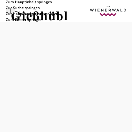
Zum Hauptinhalt springen
Zur Suche springen
Gießhübl
Zur Hauptnavigation springen
Zum Footer springen
In Merkliste speichern
Die Gemeinde Gießhübl im Bezirk Mödling ist besonders
idyllisch gelegen: südlich von Wien am Rande des
einzigartigen Naturschutzgebietes Föhrenberge – auf 410
Metern Seehöhe. Bestens angebunden an die Großstadt,
laden herrliche Spazierwege sowie gemütliche Gasthäuser
und Heurigen das ganze Jahr über zur Auszeit im
Wienerwald ein.
Gießhübl: Wald-Wandern & Wein-Kultur
Das waldreiche Gießhübl gilt als höchstgelegener Wein-
Ort von Niederösterreich. Dazu lässt sich die
familienfreundliche Gemeinde bestens erwandern und
erklettern: Hinter der Hans-Nemecek-Hütte prägt ein