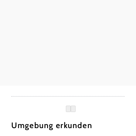
©
Weingut Schlösinger
Weingut Schlösinger
Bahnstraße 13, 2440 Gramatneusiedl
mehr erfahren
Umgebung erkunden