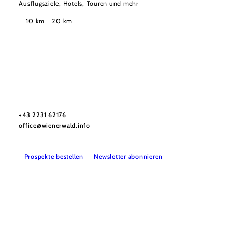
Ausflugsziele, Hotels, Touren und mehr
Suchradius
10 km
20 km
Wienerwald Tourismus GmbH
+43 2231 62176
office@wienerwald.info
Prospekte bestellen
Newsletter abonnieren
Presse
Team
B2B-Partner
Impressum
Datenschutz
Haftungsausschluss
LE/LEADER 23-27
Barrierefreiheitserklärung