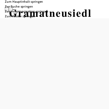
Zum Hauptinhalt springen
Zur Suche springen
Gramatneusiedl
Zur Hauptnavigation springen
Zum Footer springen
In Merkliste speichern
Die niederösterreichische Marktgemeinde Gramatneusiedl
liegt im Bezirk Bruck an der Leitha. Zum Gemeindegebiet
zählen Gramatneusiedl und ein Ortseil bei
Mitterndorf an
der Fischa
. Im Altertum zählte die Gegend zur Provinz
Pannonia. Erstmals urkundlich erwähnt wurde
„Gezenniusidelen“ im Jahr 1120. Heute gilt es als
beschaulicher Ort mit kulturellen Sehenswürdigkeiten.
Gramatneusiedl: „Die Arbeitslosen von Marienthal“ als
soziologischer Meilenstein
1933 wurde die Forschungsarbeit „
Die Arbeitslosen von
Marienthal
“ über die Arbeitersiedlung der Textilfabrik
Marienthal veröffentlicht – eine Studie über die