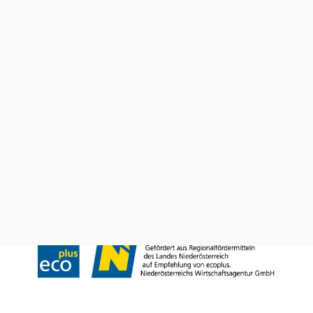
Wienerwald Tourismus GmbH
+43 2231 62176
office@wienerwald.info
Prospekte bestellen
Newsletter abonnieren
Presse
Team
B2B-Partner
Impressum
Datenschutz
Haftungsausschluss
LE/LEADER 23-27
Barrierefreiheitserklärung