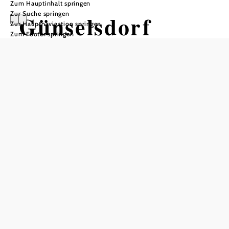
Zum Hauptinhalt springen
Zur Suche springen
Günselsdorf
Zur Hauptnavigation springen
Zum Footer springen
In Merkliste speichern
Die Marktgemeinde Günselsdorf im Bezirk
Baden
liegt im
Wiener Becken an der Triesting. Geprägt wird der Ort von
Landwirtschaft und Weinbau. Im 11. und 12. Jahrhundert
siedelten sich die Babenberger an, erstmals urkundlich
erwähnt wurde „Guncinesdor“ im Jahr 1130. Heute
begrüßt Günselsdorf seine Besucher mit ruhigen
Spazierwegen sowie freundlichen Gaststätten und
Buschenschank.
©
Weinpanorama
Günselsdorf – damals und heute
Wo sich heute die Bundesstraßen B17 und B18 kreuzen,
lagen bis 1848 eine Mautstelle und eine Post-Station, wo
die Pferde gewechselt wurden. Mittlerweile wird das