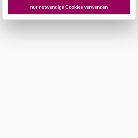
personenbezogener Daten gewährt. Wir geben nur Ihre
nur notwendige Cookies verwenden
IP-Adresse (in gekürzter Form, sodass keine eindeutige
Zuordnung möglich ist) sowie technische Informationen
wie Browser, Internetanbieter, Endgerät und
Bildschirmauflösung an Google bzw. an. Meta weiter.
Weitere Details zu Cookies und einer möglichen späteren
Deaktivierung finden Sie in unserer
Datenschutzerklärung
.