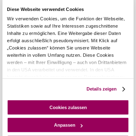
Diese Webseite verwendet Cookies
Wir verwenden Cookies, um die Funktion der Webseite,
Statistiken sowie auf Ihre Interessen zugeschnittene
Inhalte zu ermöglichen. Eine Weitergabe dieser Daten
erfolgt ausschließlich pseudonymisiert. Mit Klick auf
„Cookies zulassen“ können Sie unsere Webseite
weiterhin in vollem Umfang nutzen. Diese Cookies
werden – mit Ihrer Einwilligung – auch von Drittanbietern
in den USA verarbeitet und verwendet. In den USA
besteht derzeit kein angemessenes Datenschutzniveau,
und es ist nicht ausgeschlossen, dass staatliche
Details zeigen
Sicherheitsbehörden entsprechende Anordnungen
gegenüber den Drittanbietern (Google und Meta
Platforms, Inc.) treffen, um Zugriff auf Daten zu Kontroll-
Cookies zulassen
und Überwachungszwecken zu erhalten. Dagegen gibt es
keine wirksamen Rechtsbehelfe und
Anpassen
Rechtsschutzmöglichkeiten. Zudem werden von den
USA keine geeigneten Garantien für den Schutz