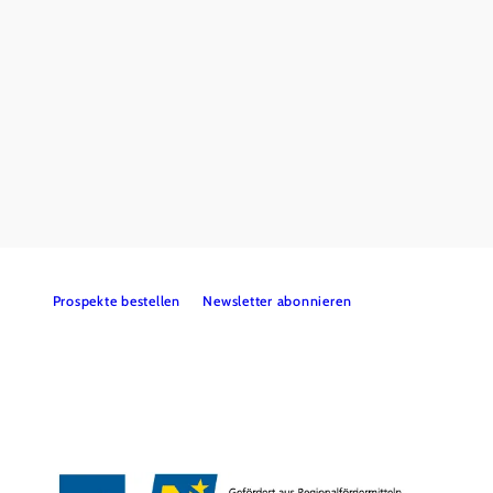
null
Wienerwald Tourismus GmbH
+43 2231 62176
office@wienerwald.info
Prospekte bestellen
Newsletter abonnieren
Presse
Team
B2B-Partner
Impressum
Datenschutz
Haftungsausschluss
LE/LEADER 23-27
Barrierefreiheitserklärung