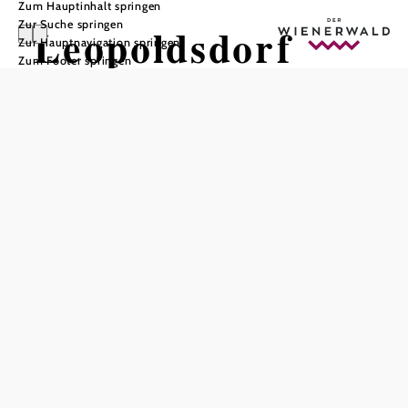
Zum Hauptinhalt springen
Zur Suche springen
Leopoldsdorf
Zur Hauptnavigation springen
Zum Footer springen
In Merkliste speichern
Leopoldsdorf wird urkundlich erstmals um 1200 erwähnt.
Ein Denkmal von Leopoldsdorf ist die Schlossanlage. Sie
wurde im 12. Jahrhundert erstmals urkundlich erwähnt.
Das Schloss wurde in den letzten Jahren umfassend
renoviert.
Das aktuelle Wetter in Leopoldsdorf
Heute, 08.08.2026
21° bis 30°
bewölkt
©
Anglerinfo