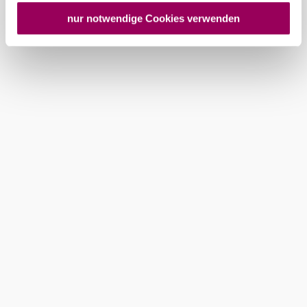
USA keine geeigneten Garantien für den Schutz
personenbezogener Daten gewährt. Wir geben nur Ihre
nur notwendige Cookies verwenden
IP-Adresse (in gekürzter Form, sodass keine eindeutige
Zuordnung möglich ist) sowie technische Informationen
wie Browser, Internetanbieter, Endgerät und
Bildschirmauflösung an Google bzw. an. Meta weiter.
Weitere Details zu Cookies und einer möglichen späteren
Deaktivierung finden Sie in unserer
Datenschutzerklärung
.