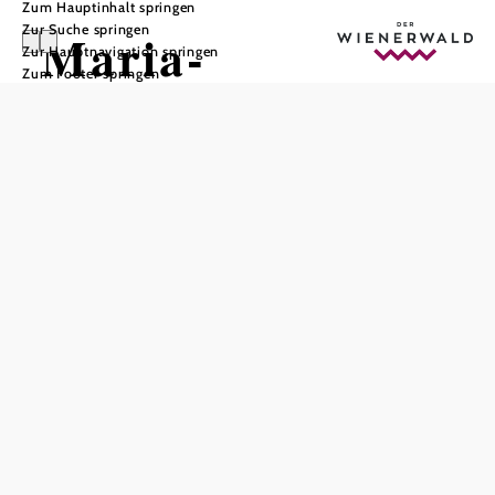
Zum Hauptinhalt springen
Zur Suche springen
Maria-
Zur Hauptnavigation springen
Zum Footer springen
Lanzendorf
In Merkliste speichern
Die kleine niederösterreichische Gemeinde Maria-
Lanzendorf liegt im Bezirk Bruck an der Leitha. Der
Wiener Neustädter Kanal verläuft durch das
Gemeindegebiet, der Petersbach mündet hier in die
Schwechat. Im Altertum zählte die Gegend zur römischen
Provinz Pannonia. Heute ist der Ort vor allem für seine
bedeutende Wallfahrtskirche sowie den wunderschönen
Kalvarienberg bekannt.
Maria-Lanzendorf: Besuch in der Wallfahrtskirche