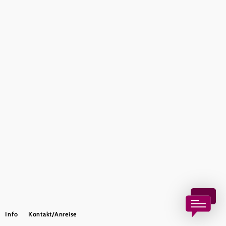
Presse
Team
B2B-Partner
Impressum
Datenschutz
Haftungsausschluss
LE/LEADER 23-27
Barrierefreiheitserklärung
Copyright © Wienerwald Tourismus GmbH
Info
Kontakt/Anreise