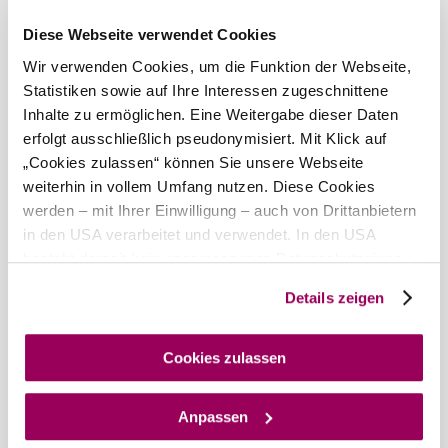
Diese Webseite verwendet Cookies
Wir verwenden Cookies, um die Funktion der Webseite,
Statistiken sowie auf Ihre Interessen zugeschnittene
Inhalte zu ermöglichen. Eine Weitergabe dieser Daten
erfolgt ausschließlich pseudonymisiert. Mit Klick auf
„Cookies zulassen“ können Sie unsere Webseite
weiterhin in vollem Umfang nutzen. Diese Cookies
werden – mit Ihrer Einwilligung – auch von Drittanbietern
in den USA verarbeitet und verwendet. In den USA
besteht derzeit kein angemessenes Datenschutzniveau,
und es ist nicht ausgeschlossen, dass staatliche
Details zeigen
Sicherheitsbehörden entsprechende Anordnungen
gegenüber den Drittanbietern (Google und Meta
Platforms, Inc.) treffen, um Zugriff auf Daten zu Kontroll-
Cookies zulassen
und Überwachungszwecken zu erhalten. Dagegen gibt es
keine wirksamen Rechtsbehelfe und
Anpassen
Rechtsschutzmöglichkeiten. Zudem werden von den