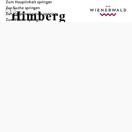
Zum Hauptinhalt springen
Zur Suche springen
Himberg
Zur Hauptnavigation springen
Zum Footer springen
In Merkliste speichern
Die niederösterreichische Marktgemeinde Himberg im
Bezirk Bruck an der Leitha liegt nur wenige Kilometer von
Wien entfernt – eingebettet im Wiener Becken und
durchflossen vom Grundwasser-Fluss des Kalten Gangs.
Das Gemeindegebiet umfasst die Orte Gutenhof und
Himberg sowie Pellendorf, Velm und Fasanensee. Bei
Velm findet sich das sogenannte Münchendorfer Seenland
mit Badeteichen und Wochenendhaus-Siedlungen.
Himberg: Geschichte von gestern bis heute
Im Altertum zählte die Gegend zur römischen Provinz
Pannonia. Aufgrund der Legionslager Vindobona, Alanova
und Carnuntum war das Gebiet besonders bedeutend.