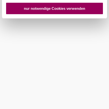
USA keine geeigneten Garantien für den Schutz
personenbezogener Daten gewährt. Wir geben nur Ihre
nur notwendige Cookies verwenden
IP-Adresse (in gekürzter Form, sodass keine eindeutige
Zuordnung möglich ist) sowie technische Informationen
wie Browser, Internetanbieter, Endgerät und
Bildschirmauflösung an Google bzw. an. Meta weiter.
Weitere Details zu Cookies und einer möglichen späteren
Deaktivierung finden Sie in unserer
Datenschutzerklärung
.
Golf Colony Club Gutenhof
Gutenhof - Golfanlage, 2325 Himberg
mehr erfahren