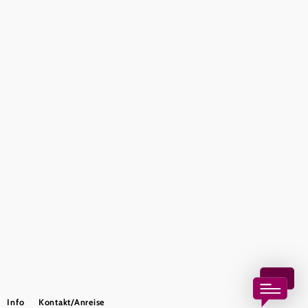
Presse
Team
B2B-Partner
Impressum
Datenschutz
Haftungsausschluss
LE/LEADER 23-27
Barrierefreiheitserklärung
Copyright © Wienerwald Tourismus GmbH
Info
Kontakt/Anreise