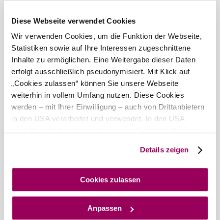
Diese Webseite verwendet Cookies
Wir verwenden Cookies, um die Funktion der Webseite,
Statistiken sowie auf Ihre Interessen zugeschnittene
Inhalte zu ermöglichen. Eine Weitergabe dieser Daten
erfolgt ausschließlich pseudonymisiert. Mit Klick auf
„Cookies zulassen“ können Sie unsere Webseite
weiterhin in vollem Umfang nutzen. Diese Cookies
werden – mit Ihrer Einwilligung – auch von Drittanbietern
in den USA verarbeitet und verwendet. In den USA
besteht derzeit kein angemessenes Datenschutzniveau,
©
Himberg
und es ist nicht ausgeschlossen, dass staatliche
Details zeigen
Sicherheitsbehörden entsprechende Anordnungen
gegenüber den Drittanbietern (Google und Meta
Platforms, Inc.) treffen, um Zugriff auf Daten zu Kontroll-
Cookies zulassen
und Überwachungszwecken zu erhalten. Dagegen gibt es
keine wirksamen Rechtsbehelfe und
Anpassen
Rechtsschutzmöglichkeiten. Zudem werden von den