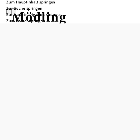
Zum Hauptinhalt springen
Zur Suche springen
Mödling
Zur Hauptnavigation springen
Zum Footer springen
Öffnungszeiten
Mo-Fr 09:00-17:00 Uhr
In Merkliste speichern
Mödling ist die Bezirkshauptstadt des gleichnamigen
niederösterreichischen Bezirks. Als einstiger Sitz einer
Babenberger-Linie ist Mödling bis heute auch als
„Babenbergerstadt“ bekannt. Landschaftlich prägen die
Hügel des Wienerwaldes sowie das Weinbau-Gebiet der