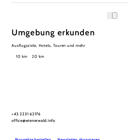
Umgebung erkunden
Ausflugsziele, Hotels, Touren und mehr
Suchradius
10 km
20 km
Wienerwald Tourismus GmbH
+43 2231 62176
office@wienerwald.info
Prospekte bestellen
Newsletter abonnieren