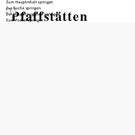
Zum Hauptinhalt springen
Zur Suche springen
Pfaffstätten
Zur Hauptnavigation springen
Zum Footer springen
Öffnungszeiten
Montag
08:00 - 12:00 Uhr
14:00 - 18:00 Uhr
Dienstag
08:00 - 12:00 Uhr
Mittwoch
geschlossen
Donnerstag
08:00 - 12:00 Uhr
Freitag
08:00 - 12:00 Uhr
Samstag
geschlossen
Sonntag
geschlossen