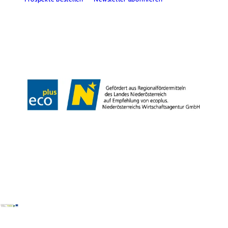
Presse
Team
B2B-Partner
Impressum
Datenschutz
Haftungsausschluss
LE/LEADER 23-27
Barrierefreiheitserklärung
Copyright © Wienerwald Tourismus GmbH