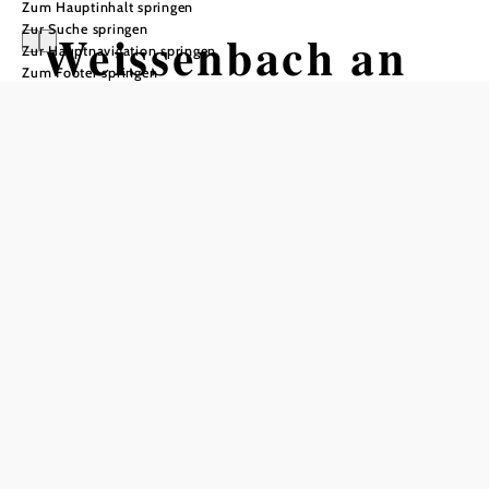
Zum Hauptinhalt springen
Zur Suche springen
Weissenbach an
Zur Hauptnavigation springen
Zum Footer springen
der Triesting
Öffnungszeiten
Montag und Dienstag: 8 - 15 Uhr Mittwoch: 14 - 18 Uhr
Freitag: 8 - 12 Uhr
In Merkliste speichern
Die Marktgemeinde Weissenbach an der Triesting im
Bezirk Baden wird nicht umsonst als „Perle des