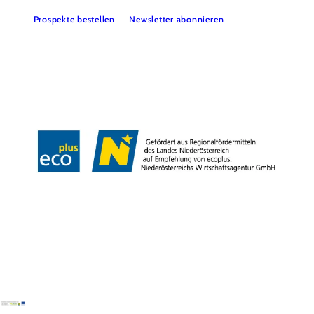
Prospekte bestellen
Newsletter abonnieren
Presse
Team
B2B-Partner
Impressum
Datenschutz
Haftungsausschluss
LE/LEADER 23-27
Barrierefreiheitserklärung
Copyright © Wienerwald Tourismus GmbH