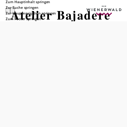
Zum Hauptinhalt springen
Zur Suche springen
Atelier Bajadere
Zur Hauptnavigation springen
Zum Footer springen
In Merkliste speichern
atelier + galerie Diese nun renovierte Villa bietet Platz für
Kunst und Kultur und als kleines Extra werden auch
Kulturhistorische Wanderungen durch die ehemalige
"Sommerfrische Neuhaus" angeboten.
In der Villa Bajadere zeigen Erika und Wolfgang
Kober abstrakte Kunst – Malerei und Skulpturen - der
Gegenwart. Dabei werden nicht nur eigene Werke
präsentiert, sondern auch Werke befreundeter und lokaler,
zeitgenössischer Künstler. Unter dem Motto "Kunst im
Dialog" werden einzelne Künstler und Themen der
interessierten Öffentlichkeit vorgestellt. Dadurch soll die
Kommunikation zwischen Schaffenden und Publikum