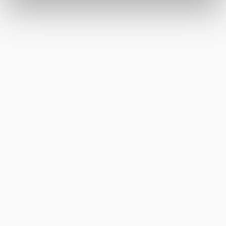
wie Browser, Internetanbieter, Endgerät und
Bildschirmauflösung an Google bzw. an. Meta weiter.
Weitere Details zu Cookies und einer möglichen späteren
Deaktivierung finden Sie in unserer
Datenschutzerklärung
.
Wienerwald Tourismus GmbH
+43 2231 62176
office@wienerwald.info
Prospekte bestellen
Newsletter abonnieren
Presse
Team
B2B-Partner
Impressum
Datenschutz
Haftungsausschluss
LE/LEADER 23-27
Barrierefreiheitserklärung