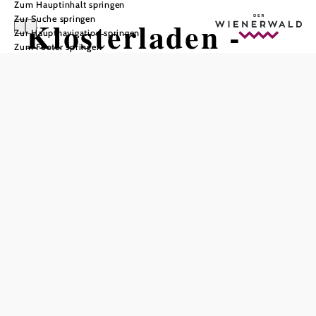
Zum Hauptinhalt springen
Zur Suche springen
Klosterladen -
Zur Hauptnavigation springen
Zum Footer springen
Mariazell im
Wienerwald
In Merkliste speichern
Der beliebte Klosterladen der Region Mariazell im Wienerwald
bietet neben ihren Schätzen in Kultur und Natur auch
verschiedenste Produkte und Erzeugnisse lokaler
HerstellerInnen.
Unser Klosterladen lädt Sie ein, auch hier auf
Entdeckungsreise zu gehen.