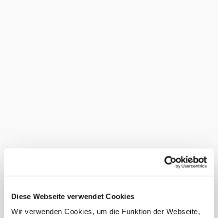
Wir bieten Ihnen:
Lebensmittel: Honig, Lebkuchen, Schokolade
Naturkosmetik: Cremen, Seifen, Lippenbalsam
Kunsthandwerk: Holz, Keramik, Devotionalien
Stiftswein aus ehem. Rieden des Klosters ins Sooß
vom Weingut 47er Schwertführer
Biere: Benediktus-Bräu (unfiltriert) von Poidl-Bräu
in Pottenstein, Pilgerbräu (dunkel) und Bergl-Pils
(hell) von Storchenbräu
Schnäpse und Liköre
Bücher und Broschüren zur Geschichte der Region
und vieles mehr …
©
Erwin Schefstoss
Hier geht's zum
Online Shop
Unsere Lieferanten finden Sie
hier
Betreiber des Klosterladens ist der Verein „Mariazell im
Wienerwald – Verein für Kultur und Denkmalpflege im
oberen Triestingtal“. Mit Ihrem Einkauf unterstützen Sie
dessen vielfältige gemeinnützige Aktivitäten!
Diese Webseite verwendet Cookies
Zahlungsmöglichkeiten
Wir verwenden Cookies, um die Funktion der Webseite,