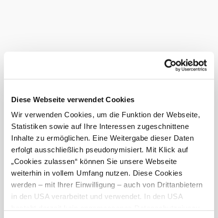
verfügbaren Anzahl an Rädern bei der nextbike-
Verleihstation Mödling / Schrannenplatz finden Sie auf der
Webseite oder in der nextbike-App.
Das aktuelle Wetter in Mödling
Heute, 09.08.2026
28° bis 32°
bewölkt
Diese Webseite verwendet Cookies
Windgeschwindigkeit
3,7 km/h
Wir verwenden Cookies, um die Funktion der Webseite,
Morgen, 10.08.2026
20° bis 36°
Statistiken sowie auf Ihre Interessen zugeschnittene
Inhalte zu ermöglichen. Eine Weitergabe dieser Daten
bewölkt
erfolgt ausschließlich pseudonymisiert. Mit Klick auf
Windgeschwindigkeit
1,5 km/h
„Cookies zulassen“ können Sie unsere Webseite
weiterhin in vollem Umfang nutzen. Diese Cookies
Umgebung erkunden
werden – mit Ihrer Einwilligung – auch von Drittanbietern
in den USA verarbeitet und verwendet. In den USA
Ausflugsziele, Hotels, Touren und mehr
besteht derzeit kein angemessenes Datenschutzniveau,