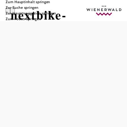
Zum Hauptinhalt springen
Zur Suche springen
nextbike-
Zur Hauptnavigation springen
Zum Footer springen
Verleihstation
Mödling /
Schrannenplatz
In Merkliste speichern
nextbike-Verleihstation Mödling / Schrannenplatz
Mit einem nextbike stehen praktische Fahrräder rund um
die Uhr bereit. Die nextbikes sind nach einer einmaligen
Registrierung auszuleihen. Die Räder stehen in
Niederösterreich von April bis Mitte November zur
Verfügung. Nähere Informationen betreffend der aktuell