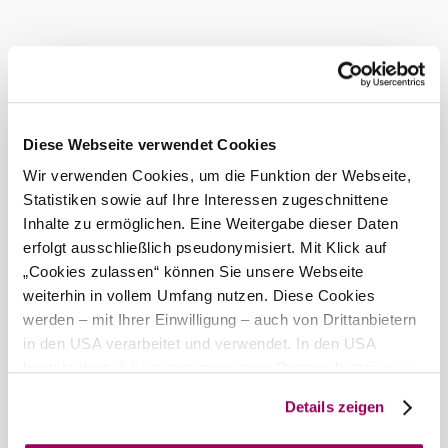
Diese Webseite verwendet Cookies
Wir verwenden Cookies, um die Funktion der Webseite,
Statistiken sowie auf Ihre Interessen zugeschnittene
Elsbeere Wienerwald Genussführer
Inhalte zu ermöglichen. Eine Weitergabe dieser Daten
erfolgt ausschließlich pseudonymisiert. Mit Klick auf
Sehenswertes in der facettenreichen Region
„Cookies zulassen“ können Sie unsere Webseite
weiterhin in vollem Umfang nutzen. Diese Cookies
werden – mit Ihrer Einwilligung – auch von Drittanbietern
Zurück zum Shop
in den USA verarbeitet und verwendet. In den USA
besteht derzeit kein angemessenes Datenschutzniveau,
und es ist nicht ausgeschlossen, dass staatliche
Details zeigen
Sicherheitsbehörden entsprechende Anordnungen
gegenüber den Drittanbietern (Google und Meta