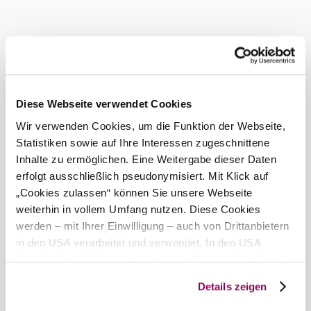
Diese Webseite verwendet Cookies
Wir verwenden Cookies, um die Funktion der Webseite,
Statistiken sowie auf Ihre Interessen zugeschnittene
Inhalte zu ermöglichen. Eine Weitergabe dieser Daten
FahrRad in Bad Vöslau
erfolgt ausschließlich pseudonymisiert. Mit Klick auf
Alle Radrouten im Überblick
„Cookies zulassen“ können Sie unsere Webseite
weiterhin in vollem Umfang nutzen. Diese Cookies
werden – mit Ihrer Einwilligung – auch von Drittanbietern
in den USA verarbeitet und verwendet. In den USA
Zurück zum Shop
besteht derzeit kein angemessenes Datenschutzniveau,
und es ist nicht ausgeschlossen, dass staatliche
Details zeigen
Sicherheitsbehörden entsprechende Anordnungen
gegenüber den Drittanbietern (Google und Meta