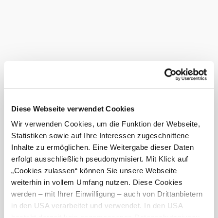
Diese Webseite verwendet Cookies
Wir verwenden Cookies, um die Funktion der Webseite,
Statistiken sowie auf Ihre Interessen zugeschnittene
Inhalte zu ermöglichen. Eine Weitergabe dieser Daten
erfolgt ausschließlich pseudonymisiert. Mit Klick auf
„Cookies zulassen“ können Sie unsere Webseite
weiterhin in vollem Umfang nutzen. Diese Cookies
Fair Play auf Wiesen
werden – mit Ihrer Einwilligung – auch von Drittanbietern
Natur erleben - Verantwortung zeigen
in den USA verarbeitet und verwendet. In den USA
besteht derzeit kein angemessenes Datenschutzniveau,