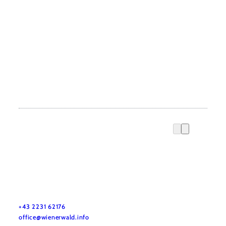
Wienerwald Tourismus GmbH
+43 2231 62176
office@wienerwald.info