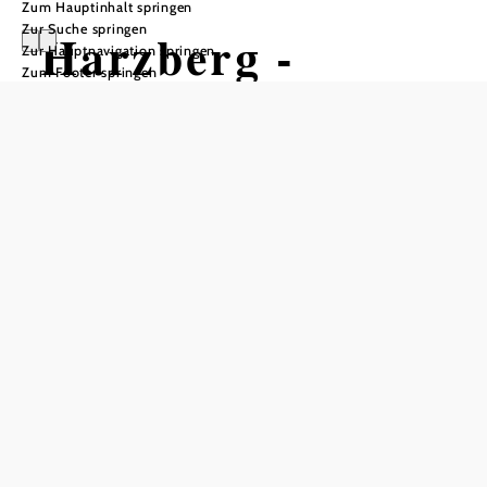
Zum Hauptinhalt springen
Zur Suche springen
Harzberg -
Zur Hauptnavigation springen
Zum Footer springen
Variante 1
Wandertour ausgehend von Kurpark
Bad Vöslau
Schwierigkeit: leicht
Distanz: 3,04 km
Dauer: 0:50 h
Aufstieg: 174 Hm
Abstieg: 174 Hm
In Merkliste speichern