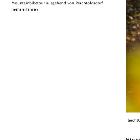
Mountainbiketour ausgehend von Perchtoldsdorf
mehr erfahren
Wiener
leicht
Hirsc