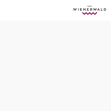
Schwierigkeit: leicht
Distanz: 3,40 km
Dauer: 1:03 h
Aufstieg: 169 Hm
Abstieg: 5 Hm