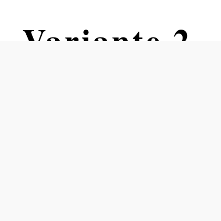
- Variante 2
n Kurpark Bad Vöslau