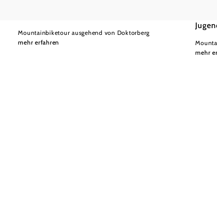
Zubringer Sportplatz Kaltenleutgeben
Zubri
Jugen
Mountainbiketour ausgehend von Doktorberg
mehr erfahren
Mounta
mehr e