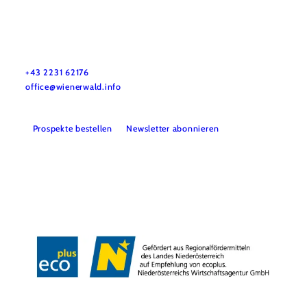
Wienerwald Tourismus GmbH
+43 2231 62176
office@wienerwald.info
Prospekte bestellen
Newsletter abonnieren
Presse
Team
B2B-Partner
Impressum
Datenschutz
Haftungsausschluss
LE/LEADER 23-27
Barrierefreiheitserklärung