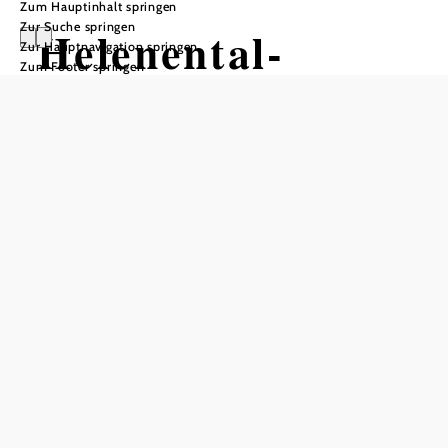
Zum Hauptinhalt springen
Zur Suche springen
Helenental-
Zur Hauptnavigation springen
Zum Footer springen
Strecke
Mountainbiketour ausgehend von
Stift Heiligenkreuz
Schwierigkeit: mittel
Distanz: 22,49 km
Dauer: 2:20 h
Aufstieg: 499 Hm
Abstieg: 499 Hm
In Merkliste speichern