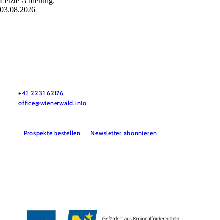
Letzte Änderung:
03.08.2026
Wienerwald Tourismus GmbH
+43 2231 62176
office@wienerwald.info
Prospekte bestellen
Newsletter abonnieren
Presse
Team
B2B-Partner
Impressum
Datenschutz
Haftungsausschluss
LE/LEADER 23-27
Barrierefreiheitserklärung