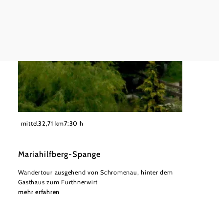
Mounta
mehr e
©
Karen Jesserer
mittel
32,71 km
7:30 h
Mariahilfberg-Spange
Wandertour ausgehend von Schromenau, hinter dem
Gasthaus zum Furthnerwirt
mehr erfahren