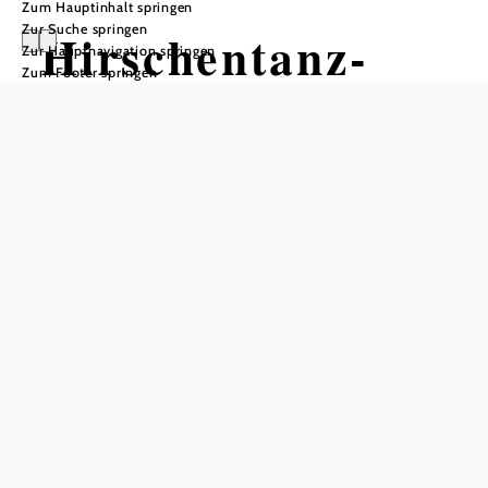
Zum Hauptinhalt springen
Zur Suche springen
Hirschentanz-
Zur Hauptnavigation springen
Zum Footer springen
Trail
Mountainbiketour ausgehend von
Schwierigkeit: leicht
Distanz: 0,50 km
Dauer: 0:05 h
Abstieg: 69 Hm
In Merkliste speichern