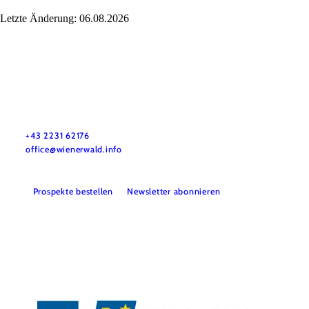
Letzte Änderung: 06.08.2026
Wienerwald Tourismus GmbH
+43 2231 62176
office@wienerwald.info
Prospekte bestellen
Newsletter abonnieren
Presse
Team
B2B-Partner
Impressum
Datenschutz
Haftungsausschluss
LE/LEADER 23-27
Barrierefreiheitserklärung