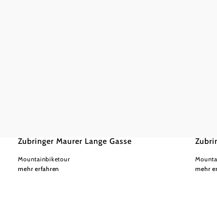
©
Wienerwald Tourismus GmbH / Christoph Kerschbaum
Wiener
leicht
0,64 km
0:05 h
leicht
Zubringer Maurer Lange Gasse
Zubri
Mountainbiketour
Mounta
mehr erfahren
mehr e