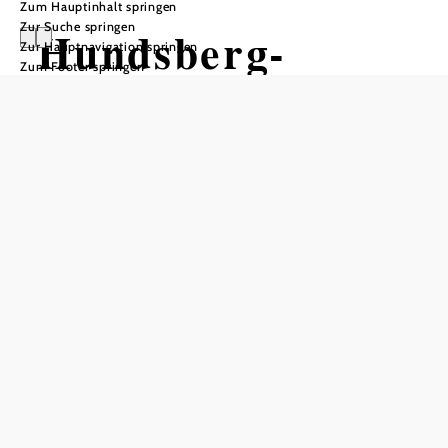
Zum Hauptinhalt springen
Zur Suche springen
Hundsberg-
Zur Hauptnavigation springen
Zum Footer springen
Strecke
Mountainbiketour ausgehend von
Kritzendorf, BH
Schwierigkeit: mittel
Distanz: 9,28 km
Dauer: 1:00 h
Aufstieg: 275 Hm
Abstieg: 275 Hm
In Merkliste speichern