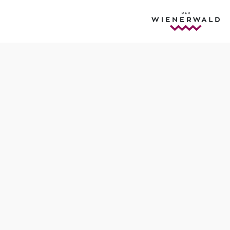
Einstieg: Brand Laaben
Schwierigkeit: schwer
Distanz: 37,45 km
Dauer: 3:45 h
Aufstieg: 1119 Hm
Abstieg: 1119 Hm