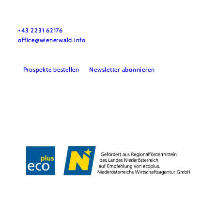
Wienerwald Tourismus GmbH
+43 2231 62176
office@wienerwald.info
Prospekte bestellen
Newsletter abonnieren
Presse
Team
B2B-Partner
Impressum
Datenschutz
Haftungsausschluss
LE/LEADER 23-27
Barrierefreiheitserklärung
Copyright © Wienerwald Tourismus GmbH