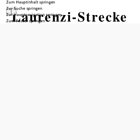
Zum Hauptinhalt springen
Zur Suche springen
Laurenzi-Strecke
Zur Hauptnavigation springen
Zum Footer springen
Mountainbiketour ausgehend von
Neulengbach
Schwierigkeit: mittel
Distanz: 39,51 km
Dauer: 4:05 h
Aufstieg: 834 Hm
Abstieg: 834 Hm
In Merkliste speichern