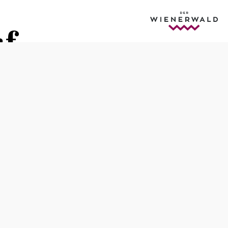
f
yland
Schwierigkeit: mittel
Distanz: 19,62 km
Dauer: 2:15 h
Aufstieg: 326 Hm
Abstieg: 326 Hm